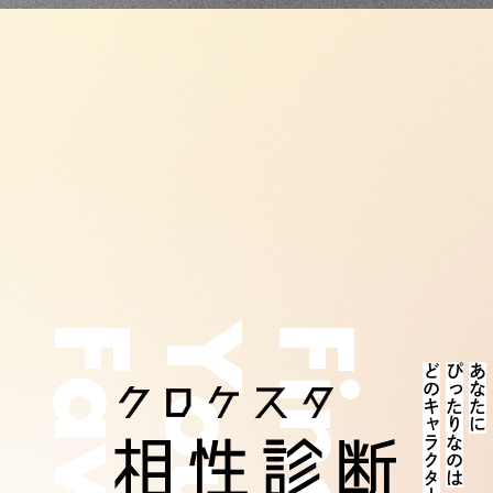
F
Y
F
どのキャラクター？
ぴったりなのは
あなたに
a
i
o
n
v
u