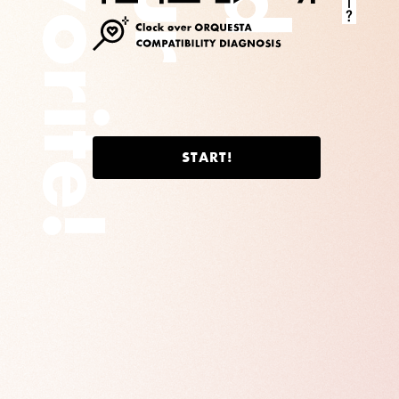
d
o
r
r
i
t
S
T
A
R
T
!
e
!